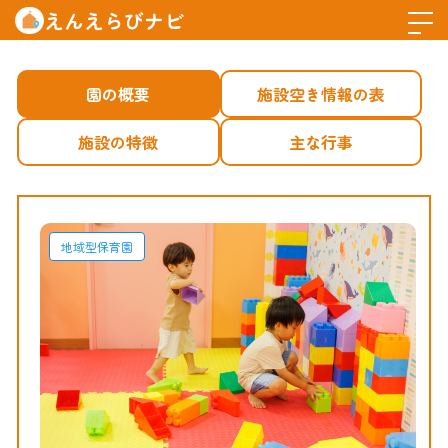
えんえらびナビ
園の概要
施設空き情報の表
施設の特徴
主な行事
地域型保育園