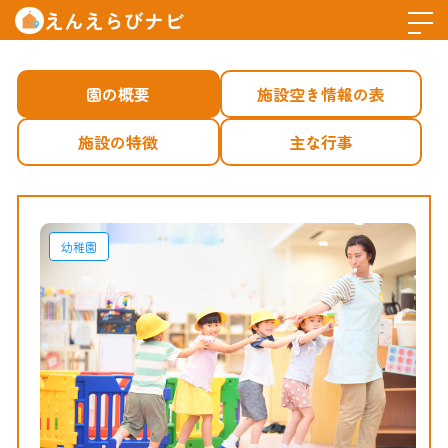
えんえらびナビ
園の概要
施設空き情報の表
施設の特徴
主な行事
幼稚園