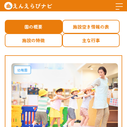
えんえらびナビ
園の概要
施設空き情報の表
施設の特徴
主な行事
幼稚園