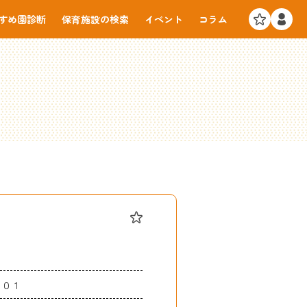
すめ園診断
保育施設の検索
イベント
コラム
２０１