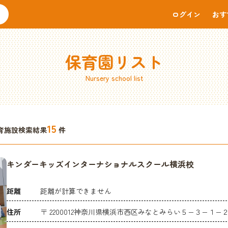
ログイン
おす
保育園リスト
Nursery school list
15
育施設検索結果
件
キンダーキッズインターナショナルスクール横浜校
距離
距離が計算できません
住所
〒 2200012神奈川県横浜市西区みなとみらい５−３−１−